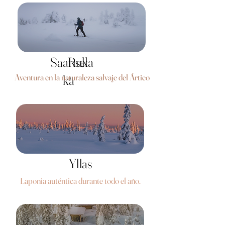
Saarisel
Ruka
Aventura en la naturaleza salvaje del Ártico
kä
Yllas
Yllas
Laponia auténtica durante todo el año.